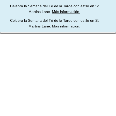
Ir
Celebra la Semana del Té de la Tarde con estilo en St
al
Martins Lane.
Más información.
contenido
Celebra la Semana del Té de la Tarde con estilo en St
Martins Lane.
Más información.
Inicio
St Martins Lane
El Hotel
Habitaciones y suites
Restaurantes y bares
Ofertas
Reuniones y eventos
Galería
Ubicación
Español